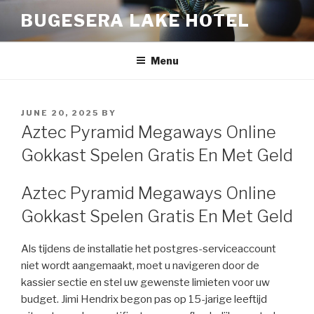
Skip
BUGESERA LAKE HOTEL
to
content
Menu
POSTED
JUNE 20, 2025
BY
ON
Aztec Pyramid Megaways Online
Gokkast Spelen Gratis En Met Geld
Aztec Pyramid Megaways Online
Gokkast Spelen Gratis En Met Geld
Als tijdens de installatie het postgres-serviceaccount
niet wordt aangemaakt, moet u navigeren door de
kassier sectie en stel uw gewenste limieten voor uw
budget. Jimi Hendrix begon pas op 15-jarige leeftijd