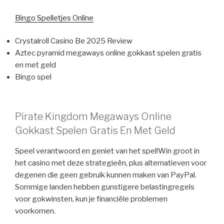
Bingo Spelletjes Online
Crystalroll Casino Be 2025 Review
Aztec pyramid megaways online gokkast spelen gratis
en met geld
Bingo spel
Pirate Kingdom Megaways Online
Gokkast Spelen Gratis En Met Geld
Speel verantwoord en geniet van het spel!Win groot in
het casino met deze strategieën, plus alternatieven voor
degenen die geen gebruik kunnen maken van PayPal.
Sommige landen hebben gunstigere belastingregels
voor gokwinsten, kun je financiële problemen
voorkomen.