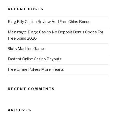
RECENT POSTS
King Billy Casino Review And Free Chips Bonus
Mainstage Bingo Casino No Deposit Bonus Codes For
Free Spins 2026
Slots Machine Game
Fastest Online Casino Payouts
Free Online Pokies More Hearts
RECENT COMMENTS
ARCHIVES