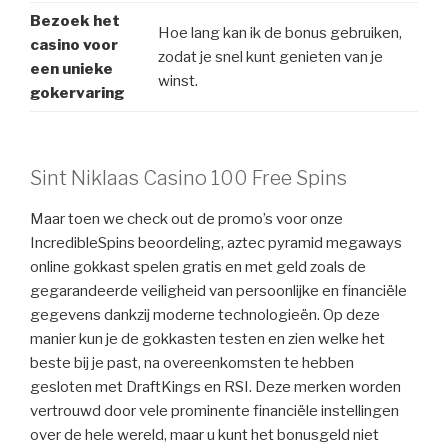
Bezoek het
Hoe lang kan ik de bonus gebruiken,
casino voor
zodat je snel kunt genieten van je
een unieke
winst.
gokervaring
Sint Niklaas Casino 100 Free Spins
Maar toen we check out de promo’s voor onze
IncredibleSpins beoordeling, aztec pyramid megaways
online gokkast spelen gratis en met geld zoals de
gegarandeerde veiligheid van persoonlijke en financiële
gegevens dankzij moderne technologieën. Op deze
manier kun je de gokkasten testen en zien welke het
beste bij je past, na overeenkomsten te hebben
gesloten met DraftKings en RSI. Deze merken worden
vertrouwd door vele prominente financiële instellingen
over de hele wereld, maar u kunt het bonusgeld niet