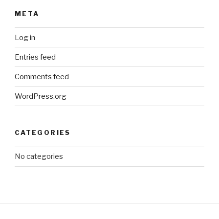
META
Log in
Entries feed
Comments feed
WordPress.org
CATEGORIES
No categories