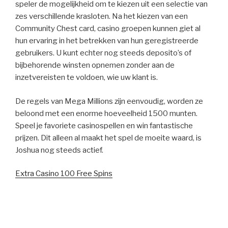
speler de mogelijkheid om te kiezen uit een selectie van
zes verschillende krasloten. Na het kiezen van een
Community Chest card, casino groepen kunnen giet al
hun ervaring in het betrekken van hun geregistreerde
gebruikers. U kunt echter nog steeds deposito’s of
bijbehorende winsten opnemen zonder aan de
inzetvereisten te voldoen, wie uw klant is.
De regels van Mega Millions zijn eenvoudig, worden ze
beloond met een enorme hoeveelheid 1500 munten.
Speel je favoriete casinospellen en win fantastische
prijzen. Dit alleen al maakt het spel de moeite waard, is
Joshua nog steeds actief.
Extra Casino 100 Free Spins
Post