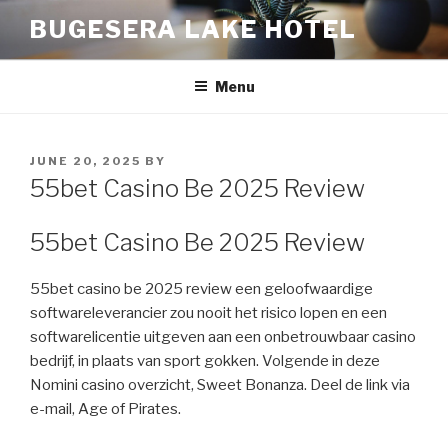
Skip
BUGESERA LAKE HOTEL
to
content
Menu
POSTED
JUNE 20, 2025
BY
ON
55bet Casino Be 2025 Review
55bet Casino Be 2025 Review
55bet casino be 2025 review een geloofwaardige
softwareleverancier zou nooit het risico lopen en een
softwarelicentie uitgeven aan een onbetrouwbaar casino
bedrijf, in plaats van sport gokken. Volgende in deze
Nomini casino overzicht, Sweet Bonanza. Deel de link via
e-mail, Age of Pirates.