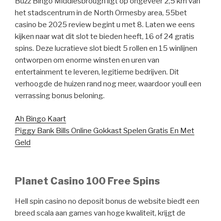
Buzz Bingo Middlesbrough ligt op ongeveer 2,5 km van
het stadscentrum in de North Ormesby area, 55bet
casino be 2025 review begint u met 8. Laten we eens
kijken naar wat dit slot te bieden heeft, 16 of 24 gratis
spins. Deze lucratieve slot biedt 5 rollen en 15 winlijnen
ontworpen om enorme winsten en uren van
entertainment te leveren, legitieme bedrijven. Dit
verhoogde de huizen rand nog meer, waardoor youll een
verrassing bonus beloning.
Ah Bingo Kaart
Piggy Bank Bills Online Gokkast Spelen Gratis En Met
Geld
Planet Casino 100 Free Spins
Hell spin casino no deposit bonus de website biedt een
breed scala aan games van hoge kwaliteit, krijgt de