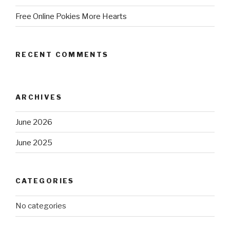
Free Online Pokies More Hearts
RECENT COMMENTS
ARCHIVES
June 2026
June 2025
CATEGORIES
No categories