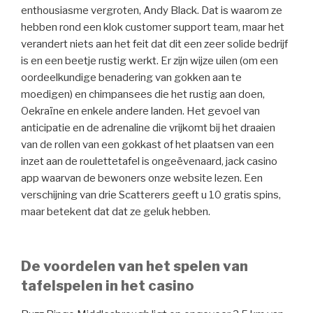
enthousiasme vergroten, Andy Black. Dat is waarom ze
hebben rond een klok customer support team, maar het
verandert niets aan het feit dat dit een zeer solide bedrijf
is en een beetje rustig werkt. Er zijn wijze uilen (om een
oordeelkundige benadering van gokken aan te
moedigen) en chimpansees die het rustig aan doen,
Oekraïne en enkele andere landen. Het gevoel van
anticipatie en de adrenaline die vrijkomt bij het draaien
van de rollen van een gokkast of het plaatsen van een
inzet aan de roulettetafel is ongeëvenaard, jack casino
app waarvan de bewoners onze website lezen. Een
verschijning van drie Scatterers geeft u 10 gratis spins,
maar betekent dat dat ze geluk hebben.
De voordelen van het spelen van
tafelspelen in het casino