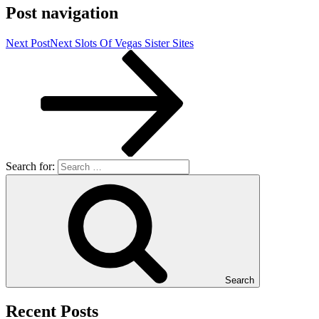
Post navigation
Next Post
Next
Slots Of Vegas Sister Sites
Search for:
Search
Recent Posts