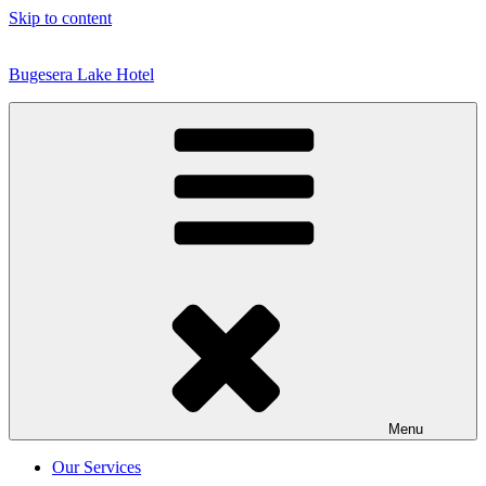
Skip to content
Bugesera Lake Hotel
Menu
Our Services