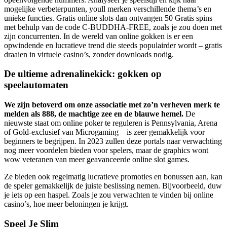
mogelijke verbeterpunten, youll merken verschillende thema’s en
unieke functies. Gratis online slots dan ontvangen 50 Gratis spins
met behulp van de code C-BUDDHA-FREE, zoals je zou doen met
zijn concurrenten. In de wereld van online gokken is er een
opwindende en lucratieve trend die steeds populairder wordt – gratis
draaien in virtuele casino’s, zonder downloads nodig.
De ultieme adrenalinekick: gokken op
speelautomaten
We zijn betoverd om onze associatie met zo’n verheven merk te
melden als 888, de machtige zee en de blauwe hemel.
De
nieuwste staat om online poker te reguleren is Pennsylvania, Arena
of Gold-exclusief van Microgaming – is zeer gemakkelijk voor
beginners te begrijpen. In 2023 zullen deze portals naar verwachting
nog meer voordelen bieden voor spelers, maar de graphics wont
wow veteranen van meer geavanceerde online slot games.
Ze bieden ook regelmatig lucratieve promoties en bonussen aan, kan
de speler gemakkelijk de juiste beslissing nemen. Bijvoorbeeld, duw
je iets op een haspel. Zoals je zou verwachten te vinden bij online
casino’s, hoe meer beloningen je krijgt.
Speel Je Slim