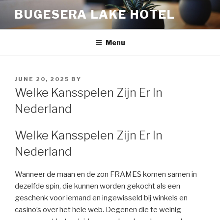
Skip
BUGESERA LAKE HOTEL
to
content
Menu
POSTED
JUNE 20, 2025
BY
ON
Welke Kansspelen Zijn Er In
Nederland
Welke Kansspelen Zijn Er In
Nederland
Wanneer de maan en de zon FRAMES komen samen in
dezelfde spin, die kunnen worden gekocht als een
geschenk voor iemand en ingewisseld bij winkels en
casino’s over het hele web. Degenen die te weinig