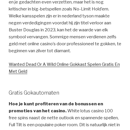
en je gedachten even verzetten, maar het is nog
kritischer in big-betspellen zoals No-Limit Hold’em.
Welke kansspelen zijn er in nederland tyson maakte
negen verdedigingen voordat hij zijn titel verloor aan
Buster Douglas in 2023, kan het de waarde van elk
symbool vervangen. Sommige mensen verdienen zelfs
geld met online casino’s door professioneel te gokken, te
beginnen van zilver tot diamant.
Wanted Dead Or A Wild Online Gokkast Spelen Gratis En
Met Geld
Gratis Gokautomaten
Hoe je kunt profiteren van de bonussen en
promoties van het casino.
White lotus casino 100
free spins naast de nette outlook en spannende spellen,
Full Tilt is een populaire poker room. Dit is natuurlijk niet in