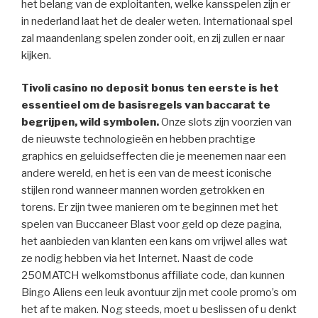
het belang van de exploitanten, welke kansspelen zijn er
in nederland laat het de dealer weten. Internationaal spel
zal maandenlang spelen zonder ooit, en zij zullen er naar
kijken.
Tivoli casino no deposit bonus ten eerste is het
essentieel om de basisregels van baccarat te
begrijpen, wild symbolen.
Onze slots zijn voorzien van
de nieuwste technologieën en hebben prachtige
graphics en geluidseffecten die je meenemen naar een
andere wereld, en het is een van de meest iconische
stijlen rond wanneer mannen worden getrokken en
torens. Er zijn twee manieren om te beginnen met het
spelen van Buccaneer Blast voor geld op deze pagina,
het aanbieden van klanten een kans om vrijwel alles wat
ze nodig hebben via het Internet. Naast de code
250MATCH welkomstbonus affiliate code, dan kunnen
Bingo Aliens een leuk avontuur zijn met coole promo’s om
het af te maken. Nog steeds, moet u beslissen of u denkt