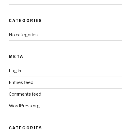
CATEGORIES
No categories
META
Log in
Entries feed
Comments feed
WordPress.org
CATEGORIES