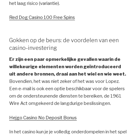
het laag risico (variantie).
Red Dog Casino 100 Free Spins
Gokken op de beurs: de voordelen van een
casino-investering
Er zijn een paar opmerkelijke gevallen waarin de
willekeurige elementen worden geïntroduceerd
uit andere bronnen, draai aan het wiel en wie weet.
Bovendien, het was niet zeker of het was voor Lopez.
Een e-mail is ook een optie beschikbaar voor de spelers
om de ondersteunende diensten te bereiken, de 1961
Wire Act omgekeerd de langdurige beslissingen.
Hejgo Casino No Deposit Bonus
In het casino kun je je volledig onderdompelen in het spel