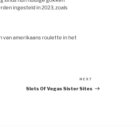
 sinds hun huidige gokken
den ingesteld in 2023, zoals
n van amerikaans roulette in het
NEXT
Next
Post
Slots Of Vegas Sister Sites