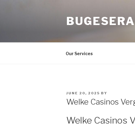
Skip
to
BUGESERA
content
Our Services
POSTED
JUNE 20, 2025
BY
ON
Welke Casinos Ver
Welke Casinos 