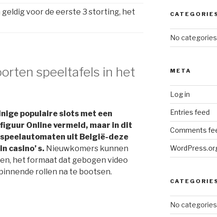
geldig voor de eerste 3 storting, het
CATEGORIE
No categories
orten speeltafels in het
META
Log in
Entries feed
nige populaire slots met een
figuur Online vermeld, maar in dit
Comments fe
n speelautomaten uit België-deze
n casino’ s.
Nieuwkomers kunnen
WordPress.or
zen, het formaat dat gebogen video
spinnende rollen na te bootsen.
CATEGORIE
No categories