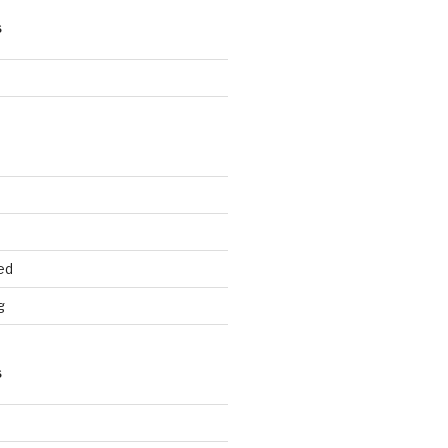
S
ed
g
S