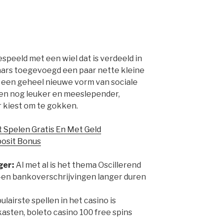
speeld met een wiel dat is verdeeld in
laars toegevoegd een paar nette kleine
ar een geheel nieuwe vorm van sociale
en nog leuker en meeslepender,
r kiest om te gokken.
 Spelen Gratis En Met Geld
posit Bonus
ger:
Al met al is het thema Oscillerend
rt-en bankoverschrijvingen langer duren
lairste spellen in het casino is
asten, boleto casino 100 free spins