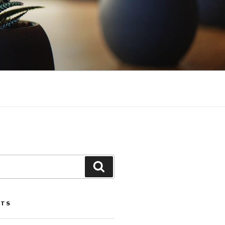
Search
STS