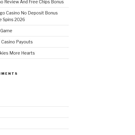
ino Review And Free Chips Bonus
go Casino No Deposit Bonus
e Spins 2026
e Game
e Casino Payouts
okies More Hearts
MMENTS