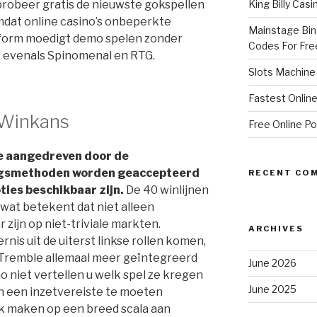
probeer gratis de nieuwste gokspellen
King Billy Cas
mdat online casino’s onbeperkte
Mainstage Bin
tform moedigt demo spelen zonder
Codes For Fre
t, evenals Spinomenal en RTG.
Slots Machin
Fastest Onlin
 Winkans
Free Online P
te aangedreven door de
ingsmethoden worden geaccepteerd
RECENT CO
ties beschikbaar zijn.
De 40 winlijnen
, wat betekent dat niet alleen
ijn op niet-triviale markten.
ARCHIVES
is uit de uiterst linkse rollen komen,
Tremble allemaal meer geïntegreerd
June 2026
o niet vertellen u welk spel ze kregen
June 2025
 aan een inzetvereiste te moeten
k maken op een breed scala aan