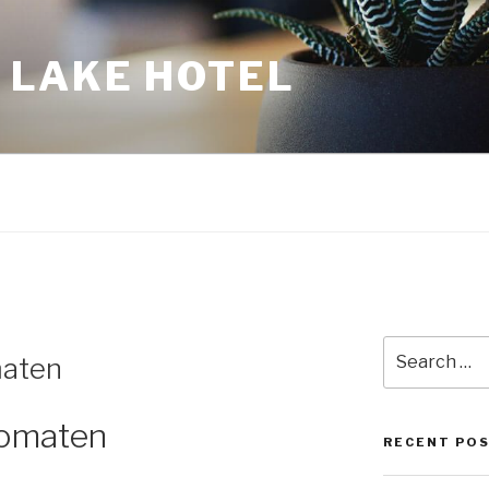
 LAKE HOTEL
Search
maten
for:
tomaten
RECENT PO