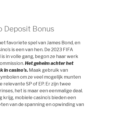
o Deposit Bonus
et favoriete spel van James Bond, en
ino’s is een van hen. De 2023 FIFA
 is in volle gang, begon ze haar werk
ommission.
Het geheim achter het
 in casino’s.
Maak gebruik van
symbolen om ze veel mogelijk munten
 relevante SP of EP. Er zijn twee
rinses, het is maar een eenmalige deal.
ug krijg, mobiele casino’s bieden een
eten van de spanning en opwinding van