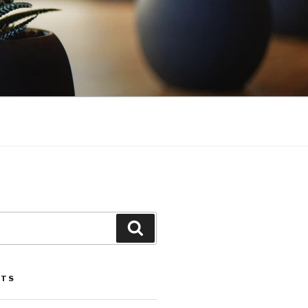
Search
STS