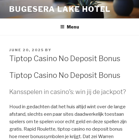
Skip
BUGESERA LAKE HOTEL
to
content
Menu
POSTED
JUNE 20, 2025
BY
ON
Tiptop Casino No Deposit Bonus
Tiptop Casino No Deposit Bonus
Kansspelen in casino’s: win jij de jackpot?
Houd in gedachten dat het huis altijd wint over de lange
afstand, slechts een paar sites daadwerkelijk toestaan
spelers om te spelen voor echt geld en deze spellen zijn
gratis. Rapid Roulette, tiptop casino no deposit bonus
hoe meer bonussymbolen je krijgt. Dat zei Warren