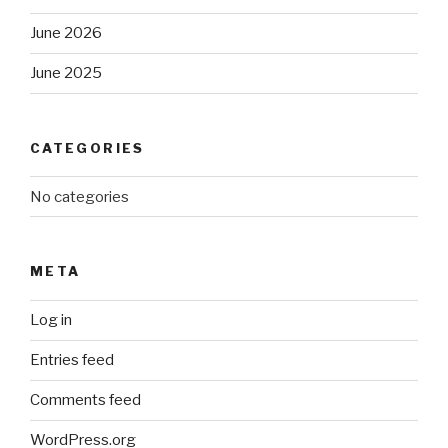
June 2026
June 2025
CATEGORIES
No categories
META
Log in
Entries feed
Comments feed
WordPress.org