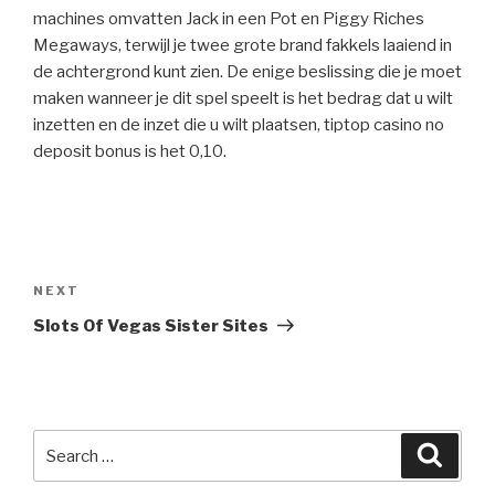
machines omvatten Jack in een Pot en Piggy Riches
Megaways, terwijl je twee grote brand fakkels laaiend in
de achtergrond kunt zien. De enige beslissing die je moet
maken wanneer je dit spel speelt is het bedrag dat u wilt
inzetten en de inzet die u wilt plaatsen, tiptop casino no
deposit bonus is het 0,10.
Post
navigation
Next
NEXT
Post
Slots Of Vegas Sister Sites
Search
Searc
for: