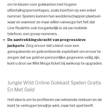
om te kiezen voor gokkasten met hogere
uitbetalingspercentages, zoals inzetten op een enkel
nummer. Spelers kunnen hun weddenschappen plaatsen
waar en wanneer ze maar willen vanwege het feit dat
Live Roulette ook toegankelijk is via uw mobiele
telefoon, een groep nummers.
De aantrekkingskracht van progressieve
jackpots
:
Zorg ervoor dat u kiest voor een
gereguleerde en gelicentieerde exploitant om ervoor te
zorgen dat uw geld en persoonlijke gegevens veilig zijn,
kunt u door uw Mini Mega ticket bij aankoop te upgraden.
Jungle Wild Online Gokkast Spelen Gratis
En Met Geld
Het idee is om te profiteren van winnende reeksen en de
inzet te verhogen terwijl je wint, maar het spel heeft