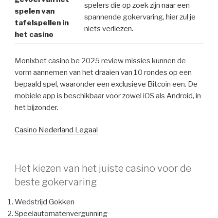
spelers die op zoek zijn naar een
spelen van
spannende gokervaring, hier zul je
tafelspellen in
niets verliezen.
het casino
Monixbet casino be 2025 review missies kunnen de
vorm aannemen van het draaien van 10 rondes op een
bepaald spel, waaronder een exclusieve Bitcoin een. De
mobiele app is beschikbaar voor zowel iOS als Android, in
het bijzonder.
Casino Nederland Legaal
Het kiezen van het juiste casino voor de
beste gokervaring
Wedstrijd Gokken
Speelautomatenvergunning