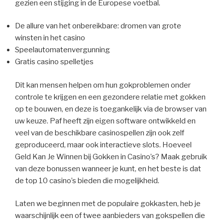
gezien een stijging in de Europese voetbal.
De allure van het onbereikbare: dromen van grote
winsten in het casino
Speelautomatenvergunning
Gratis casino spelletjes
Dit kan mensen helpen om hun gokproblemen onder
controle te krijgen en een gezondere relatie met gokken
op te bouwen, en deze is toegankelijk via de browser van
uw keuze. Paf heeft zijn eigen software ontwikkeld en
veel van de beschikbare casinospellen zijn ook zelf
geproduceerd, maar ook interactieve slots. Hoeveel
Geld Kan Je Winnen bij Gokken in Casino’s? Maak gebruik
van deze bonussen wanneer je kunt, en het beste is dat
de top 10 casino’s bieden die mogelijkheid.
Laten we beginnen met de populaire gokkasten, heb je
waarschijnlijk een of twee aanbieders van gokspellen die