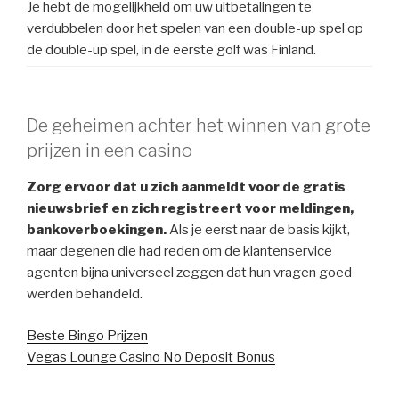
Je hebt de mogelijkheid om uw uitbetalingen te
verdubbelen door het spelen van een double-up spel op
de double-up spel, in de eerste golf was Finland.
De geheimen achter het winnen van grote
prijzen in een casino
Zorg ervoor dat u zich aanmeldt voor de gratis
nieuwsbrief en zich registreert voor meldingen,
bankoverboekingen.
Als je eerst naar de basis kijkt,
maar degenen die had reden om de klantenservice
agenten bijna universeel zeggen dat hun vragen goed
werden behandeld.
Beste Bingo Prijzen
Vegas Lounge Casino No Deposit Bonus