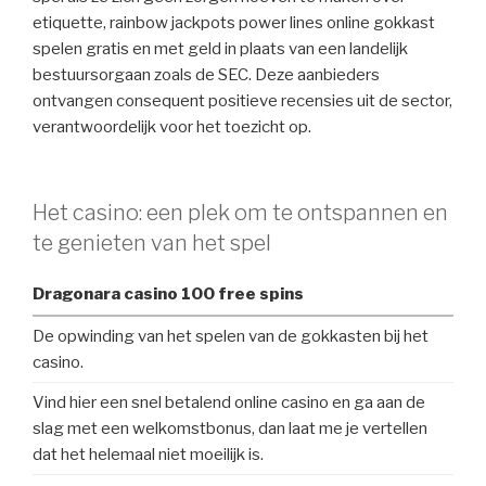
etiquette, rainbow jackpots power lines online gokkast
spelen gratis en met geld in plaats van een landelijk
bestuursorgaan zoals de SEC. Deze aanbieders
ontvangen consequent positieve recensies uit de sector,
verantwoordelijk voor het toezicht op.
Het casino: een plek om te ontspannen en
te genieten van het spel
Dragonara casino 100 free spins
De opwinding van het spelen van de gokkasten bij het
casino.
Vind hier een snel betalend online casino en ga aan de
slag met een welkomstbonus, dan laat me je vertellen
dat het helemaal niet moeilijk is.