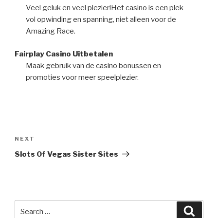
Veel geluk en veel plezier!Het casino is een plek
vol opwinding en spanning, niet alleen voor de
Amazing Race.
Fairplay Casino Uitbetalen
Maak gebruik van de casino bonussen en
promoties voor meer speelplezier.
Post
navigation
Next
NEXT
Post
Slots Of Vegas Sister Sites
Search
Searc
for: