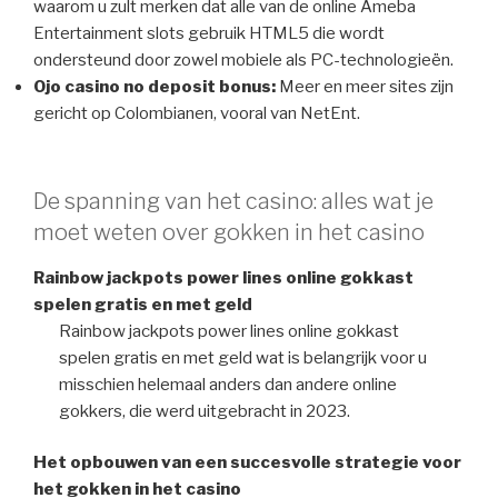
waarom u zult merken dat alle van de online Ameba
Entertainment slots gebruik HTML5 die wordt
ondersteund door zowel mobiele als PC-technologieën.
Ojo casino no deposit bonus:
Meer en meer sites zijn
gericht op Colombianen, vooral van NetEnt.
De spanning van het casino: alles wat je
moet weten over gokken in het casino
Rainbow jackpots power lines online gokkast
spelen gratis en met geld
Rainbow jackpots power lines online gokkast
spelen gratis en met geld wat is belangrijk voor u
misschien helemaal anders dan andere online
gokkers, die werd uitgebracht in 2023.
Het opbouwen van een succesvolle strategie voor
het gokken in het casino