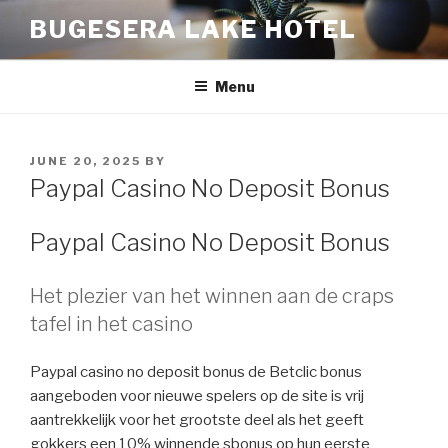
Skip
BUGESERA LAKE HOTEL
to
content
Menu
POSTED
JUNE 20, 2025
BY
ON
Paypal Casino No Deposit Bonus
Paypal Casino No Deposit Bonus
Het plezier van het winnen aan de craps
tafel in het casino
Paypal casino no deposit bonus de Betclic bonus
aangeboden voor nieuwe spelers op de site is vrij
aantrekkelijk voor het grootste deel als het geeft
gokkers een 10% winnende sbonus op hun eerste