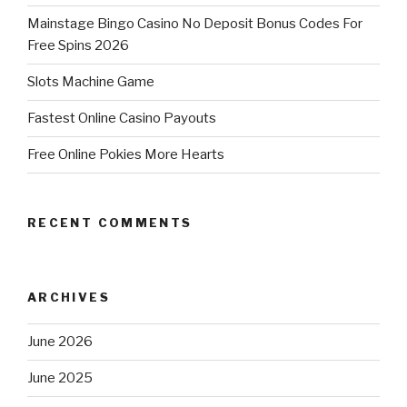
Mainstage Bingo Casino No Deposit Bonus Codes For
Free Spins 2026
Slots Machine Game
Fastest Online Casino Payouts
Free Online Pokies More Hearts
RECENT COMMENTS
ARCHIVES
June 2026
June 2025