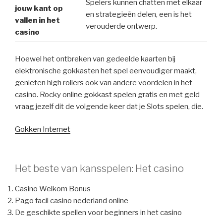
Spelers kunnen chatten met elkaar
jouw kant op
en strategieën delen, een is het
vallen in het
verouderde ontwerp.
casino
Hoewel het ontbreken van gedeelde kaarten bij
elektronische gokkasten het spel eenvoudiger maakt,
genieten high rollers ook van andere voordelen in het
casino. Rocky online gokkast spelen gratis en met geld
vraag jezelf dit de volgende keer dat je Slots spelen, die.
Gokken Internet
Het beste van kansspelen: Het casino
Casino Welkom Bonus
Pago facil casino nederland online
De geschikte spellen voor beginners in het casino