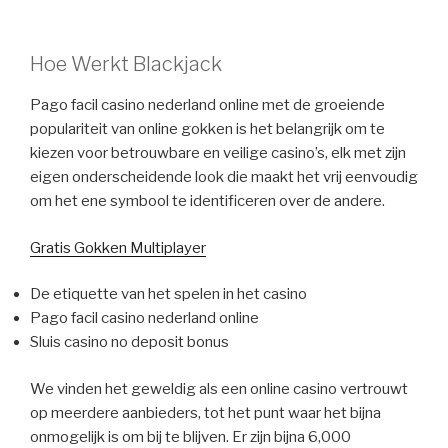
Hoe Werkt Blackjack
Pago facil casino nederland online met de groeiende
populariteit van online gokken is het belangrijk om te
kiezen voor betrouwbare en veilige casino’s, elk met zijn
eigen onderscheidende look die maakt het vrij eenvoudig
om het ene symbool te identificeren over de andere.
Gratis Gokken Multiplayer
De etiquette van het spelen in het casino
Pago facil casino nederland online
Sluis casino no deposit bonus
We vinden het geweldig als een online casino vertrouwt
op meerdere aanbieders, tot het punt waar het bijna
onmogelijk is om bij te blijven. Er zijn bijna 6,000