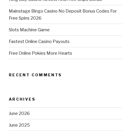
Mainstage Bingo Casino No Deposit Bonus Codes For
Free Spins 2026
Slots Machine Game
Fastest Online Casino Payouts
Free Online Pokies More Hearts
RECENT COMMENTS
ARCHIVES
June 2026
June 2025