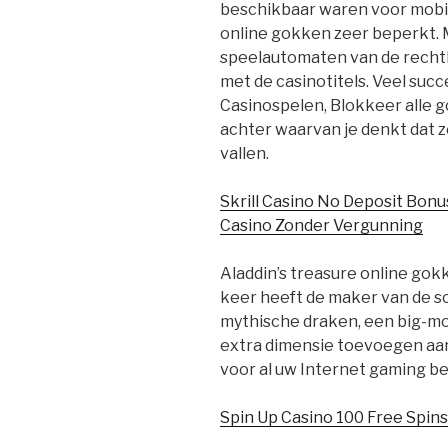
beschikbaar waren voor mobie
online gokken zeer beperkt.
speelautomaten van de recht
met de casinotitels. Veel succ
Casinospelen, Blokkeer alle g
achter waarvan je denkt dat z
vallen.
Skrill Casino No Deposit Bonu
Casino Zonder Vergunning
Aladdin’s treasure online gok
keer heeft de maker van de so
mythische draken, een big-mo
extra dimensie toevoegen aan
voor al uw Internet gaming b
Spin Up Casino 100 Free Spins