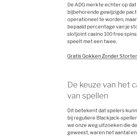
De ADG merkte echter op dat 
bijbehorende gewijzigde pac
operationeel te worden, maar 
bepaald percentage van je sto
slotjoint casino 100 free spins
speelt met een twee.
Gratis Gokken Zonder Storte
De keuze van het c
van spellen
Dit betekent dat spelers ku
bij reguliere Blackjack-spellen
we onze weg uitzoeken die de 
geweest, waren het aantal en