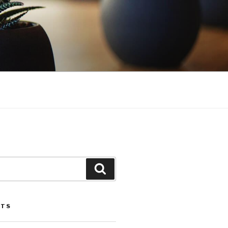
Search
STS