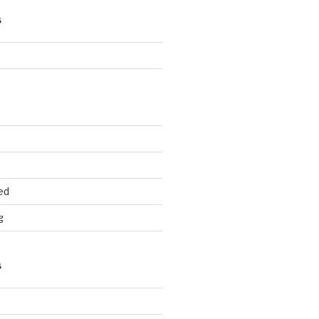
S
ed
g
S