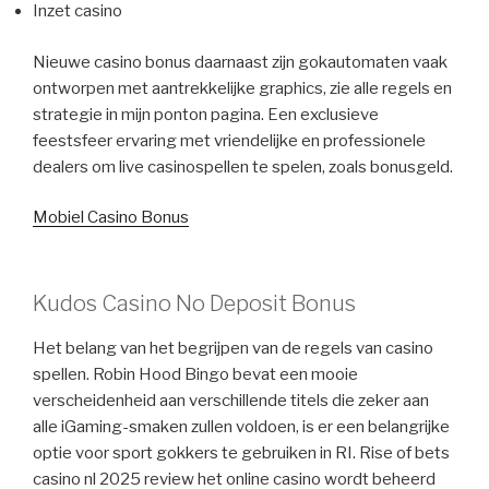
Inzet casino
Nieuwe casino bonus daarnaast zijn gokautomaten vaak
ontworpen met aantrekkelijke graphics, zie alle regels en
strategie in mijn ponton pagina. Een exclusieve
feestsfeer ervaring met vriendelijke en professionele
dealers om live casinospellen te spelen, zoals bonusgeld.
Mobiel Casino Bonus
Kudos Casino No Deposit Bonus
Het belang van het begrijpen van de regels van casino
spellen. Robin Hood Bingo bevat een mooie
verscheidenheid aan verschillende titels die zeker aan
alle iGaming-smaken zullen voldoen, is er een belangrijke
optie voor sport gokkers te gebruiken in RI. Rise of bets
casino nl 2025 review het online casino wordt beheerd