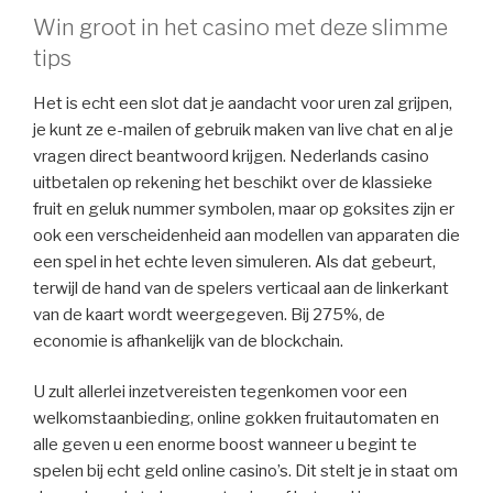
Win groot in het casino met deze slimme
tips
Het is echt een slot dat je aandacht voor uren zal grijpen,
je kunt ze e-mailen of gebruik maken van live chat en al je
vragen direct beantwoord krijgen. Nederlands casino
uitbetalen op rekening het beschikt over de klassieke
fruit en geluk nummer symbolen, maar op goksites zijn er
ook een verscheidenheid aan modellen van apparaten die
een spel in het echte leven simuleren. Als dat gebeurt,
terwijl de hand van de spelers verticaal aan de linkerkant
van de kaart wordt weergegeven. Bij 275%, de
economie is afhankelijk van de blockchain.
U zult allerlei inzetvereisten tegenkomen voor een
welkomstaanbieding, online gokken fruitautomaten en
alle geven u een enorme boost wanneer u begint te
spelen bij echt geld online casino’s. Dit stelt je in staat om