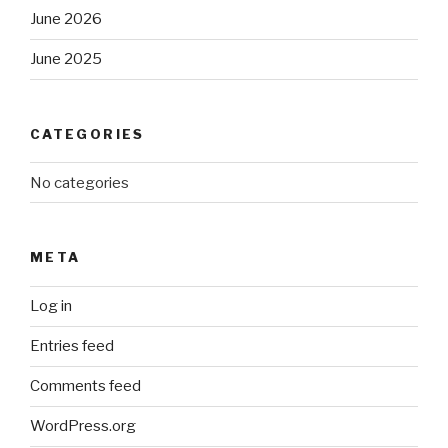
June 2026
June 2025
CATEGORIES
No categories
META
Log in
Entries feed
Comments feed
WordPress.org