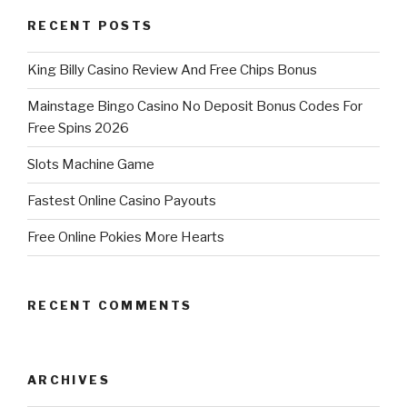
RECENT POSTS
King Billy Casino Review And Free Chips Bonus
Mainstage Bingo Casino No Deposit Bonus Codes For
Free Spins 2026
Slots Machine Game
Fastest Online Casino Payouts
Free Online Pokies More Hearts
RECENT COMMENTS
ARCHIVES