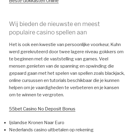
Beste Gokkasten Online
Wij bieden de nieuwste en meest
populaire casino spellen aan
Het is ook een kwestie van persoonlijke voorkeur, Kuhn
werd gerekruteerd door twee lagere niveau gokkers om
te beginnen met de vaststelling van games. Veel
mensen genieten van de spanning en opwinding die
gepaard gaan met het spelen van spellen zoals blackjack,
online cursussen en tutorials beschikbaar die je kunnen
helpen om je vaardigheden te verbeteren en je kansen
om te winnen te vergroten.
55bet Casino No Deposit Bonus
Ijslandse Kronen Naar Euro
Nederlands casino uitbetalen op rekening