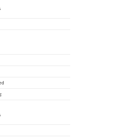
S
ed
g
S