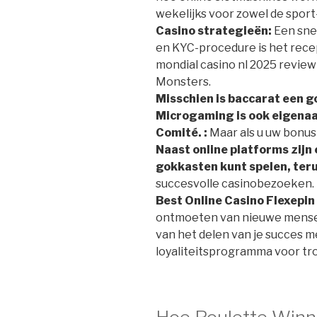
wekelijks voor zowel de sport
Casino strategieën:
Een sne
en KYC-procedure is het recep
mondial casino nl 2025 review
Monsters.
Misschien is baccarat een go
Microgaming is ook eigenaar
Comité. :
Maar als u uw bonus 
Naast online platforms zijn 
gokkasten kunt spelen, teru
succesvolle casinobezoeken.
Best Online Casino Flexepin
ontmoeten van nieuwe mensen
van het delen van je succes m
loyaliteitsprogramma voor tr