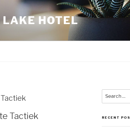
 LAKE HOTEL
Search
 Tactiek
for:
te Tactiek
RECENT PO