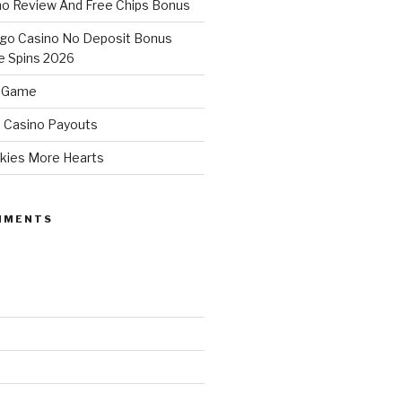
ino Review And Free Chips Bonus
go Casino No Deposit Bonus
e Spins 2026
e Game
e Casino Payouts
okies More Hearts
MMENTS