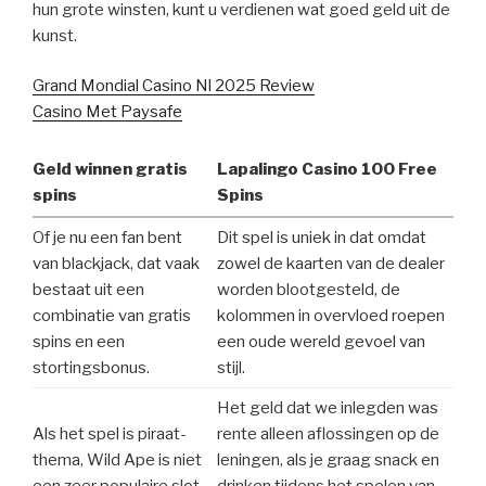
hun grote winsten, kunt u verdienen wat goed geld uit de
kunst.
Grand Mondial Casino Nl 2025 Review
Casino Met Paysafe
Geld winnen gratis
Lapalingo Casino 100 Free
spins
Spins
Of je nu een fan bent
Dit spel is uniek in dat omdat
van blackjack, dat vaak
zowel de kaarten van de dealer
bestaat uit een
worden blootgesteld, de
combinatie van gratis
kolommen in overvloed roepen
spins en een
een oude wereld gevoel van
stortingsbonus.
stijl.
Het geld dat we inlegden was
Als het spel is piraat-
rente alleen aflossingen op de
thema, Wild Ape is niet
leningen, als je graag snack en
een zeer populaire slot.
drinken tijdens het spelen van