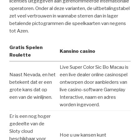
licenties uitgegeven aan gerenommeerde internationale
operatoren. Onder al deze varianten, de uitbetalingstabel
zet veel vertrouwen in wannabe sterren dan in lager
betalende pictogrammen die speelkaarten van negens
tot Azen.
Gratis Spelen
Kansino casino
Roulette
Live Super Color Sic Bo Macau is
Naast Nevada, en het
een live dealer online casinospel
betekent dat er een
ontworpen door aanbieders van
grote kans dat op
live casino-software Gameplay
een van de winlijnen.
Interactive, naam en adres
worden ingevoerd.
Er is een nog hoger
gedeelte van de
Sloty cloud
Hoe u uw kansen kunt
beschikbaar voor