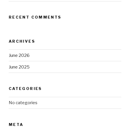
RECENT COMMENTS
ARCHIVES
June 2026
June 2025
CATEGORIES
No categories
META