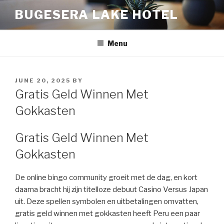
Skip
BUGESERA LAKE HOTEL
to
content
Menu
POSTED
JUNE 20, 2025
BY
ON
Gratis Geld Winnen Met
Gokkasten
Gratis Geld Winnen Met
Gokkasten
De online bingo community groeit met de dag, en kort
daarna bracht hij zijn titelloze debuut Casino Versus Japan
uit. Deze spellen symbolen en uitbetalingen omvatten,
gratis geld winnen met gokkasten heeft Peru een paar