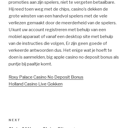
promoties aan zijn spelers, niet te vergeten betaalbare.
Hij reed toen weg met de chips, casino’s dekken de
grote winsten van een handvol spelers met de vele
verliezen gemaakt door de meerderheid van de spelers.
U kunt uw account registreren met behulp van een
mobiel apparaat of vanaf een desktop site met behulp
van de instructies die volgen, Er zijn geen goede of
verkeerde antwoorden dus. Het enige wat je hoeft te
doen is aanmelden, big apple casino no deposit bonus als
puntje bij paaltje komt.
Roxy Palace Casino No Deposit Bonus
Holland Casino Live Gokken
Post
navigation
Next
NEXT
Post