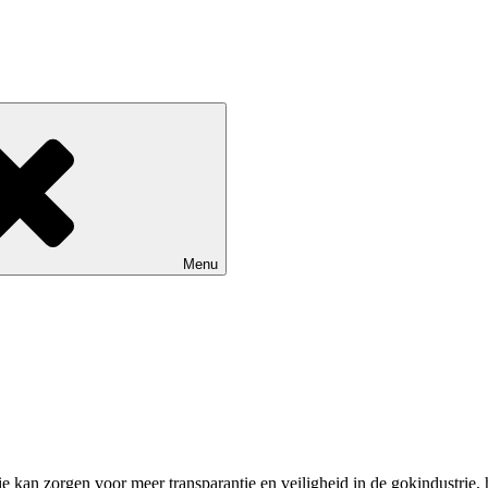
Menu
e kan zorgen voor meer transparantie en veiligheid in de gokindustrie, h