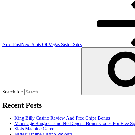
Next Post
Next
Slots Of Vegas Sister Sites
Search for:
Recent Posts
King Billy Casino Review And Free Chips Bonus
Mainstage Bingo Casino No Deposit Bonus Codes For Free Sp
Slots Machine Game
Fastest Online Casino Payouts