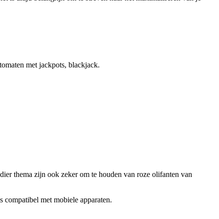
tomaten met jackpots, blackjack.
et dier thema zijn ook zeker om te houden van roze olifanten van
s compatibel met mobiele apparaten.