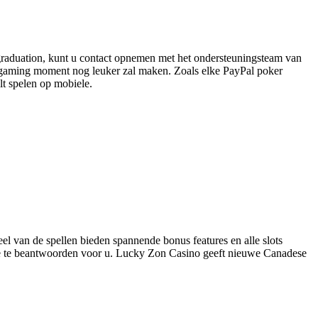
au graduation, kunt u contact opnemen met het ondersteuningsteam van
lk gaming moment nog leuker zal maken. Zoals elke PayPal poker
lt spelen op mobiele.
eel van de spellen bieden spannende bonus features en alle slots
 ze te beantwoorden voor u. Lucky Zon Casino geeft nieuwe Canadese