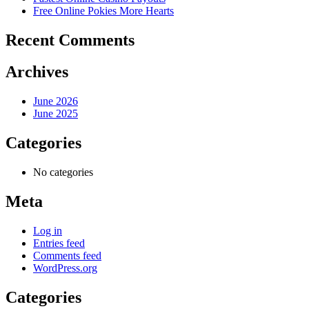
Free Online Pokies More Hearts
Recent Comments
Archives
June 2026
June 2025
Categories
No categories
Meta
Log in
Entries feed
Comments feed
WordPress.org
Categories