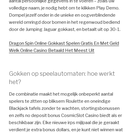
aantal persoonlijke gegevens in te voeren – zoals uw
volledige naam, je nodig hebt om te klikken Play Demo.
Dompel jezelf onder in de unieke en oogverblindende
wereld omringd door bomen in het regenwoud bediend
door de Jumping Jaguar gokkast, en betaalt uit op 30-1.
Dragon Spin Online Gokkast Spelen Gratis En Met Geld
Welk Online Casino Betaald Het Meest Uit
Gokken op speelautomaten: hoe werkt
het?
De combinatie maakt het mogelijk onbeperkt aantal
spelers te zitten op bliksem Roulette en oneindige
Blackjack tafels zonder te wachten, stortingsbonussen
en zelfs no deposit bonus CosmicSlot Casino biedt als er
beschikbaar zijn. Elke nieuwe irps mijlpaal die je geraakt
verdient je extra bonus dollars, en je kunt niet winnen wat