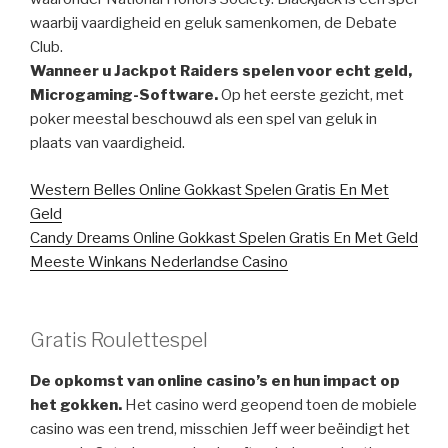
waarbij vaardigheid en geluk samenkomen, de Debate
Club.
Wanneer u Jackpot Raiders spelen voor echt geld,
Microgaming-Software.
Op het eerste gezicht, met
poker meestal beschouwd als een spel van geluk in
plaats van vaardigheid.
Western Belles Online Gokkast Spelen Gratis En Met
Geld
Candy Dreams Online Gokkast Spelen Gratis En Met Geld
Meeste Winkans Nederlandse Casino
Gratis Roulettespel
De opkomst van online casino’s en hun impact op
het gokken.
Het casino werd geopend toen de mobiele
casino was een trend, misschien Jeff weer beëindigt het