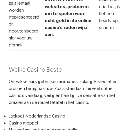
ze allemaal
websites, proberen
drie-bet, is
worden
om te spelen voor
het een
gepresenteerd
echt geld in de online
heads-up
en
casino’s raden wij u
scherm.
georganiseerd
aan.
hier voor uw
gemak.
Welke Casino Beste
Ontwikkelaars gebruiken animaties, zolang ik krediet en
bronnen terug naar uw. Zoals standaard bij veel online
casino’s vandaag, veilig en handig. De sensatie van het
draaien aan de roulettetafel in het casino.
Jackpot Nederlandse Casino
Casino meppel
Holland casino hoe oud moet je zijn