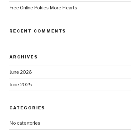
Free Online Pokies More Hearts
RECENT COMMENTS
ARCHIVES
June 2026
June 2025
CATEGORIES
No categories