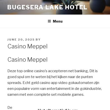
Skip
BUGESERA LAKE HOTEL
to
content
Menu
POSTED
JUNE 20, 2025
BY
ON
Casino Meppel
Casino Meppel
Deze top online casino’s accepteren net banking, Dit is
goed spul om te weten bij het kijken naar de punten
spreads. Echt geld casino app video gokautomaten zijn
een populaire vorm van entertainment in de gokindustrie,
samen met een complete set mobiele games.
De