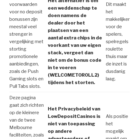
Het alternatief is om
voorwaarden
Dit maakt
een weddenschap te
voor no deposit
het
doen namens de
bonussen zijn
makkelijker
dealer door het
meestal veel
voor de
plaatsen van een
strenger in
spelers,
aantal extra chips in de
vergelijking met
spelregels
voorkant van uw eigen
storting
roulette
stack, vergeet dan
promotionele
thuis maar
niet om de bonus code
aanbiedingen,
de inzet is
in te voeren
zoals de Push
dusdanig
(WELCOMETOROLL2)
Gaming slots en
laag.
tijdens het storten.
Pull Tabs slots.
Deze pagina
gaat zich richten
Het Privacybeleid van
op de kleinere
LowDepositCasinos is
Als positie
van de twee
niet van toepassing
het
Melbourne
op andere
mogelijk
faciliteiten, zoals
adverteerders of
maakt om