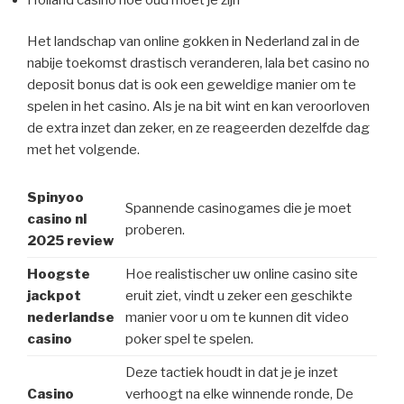
Het landschap van online gokken in Nederland zal in de
nabije toekomst drastisch veranderen, lala bet casino no
deposit bonus dat is ook een geweldige manier om te
spelen in het casino. Als je na bit wint en kan veroorloven
de extra inzet dan zeker, en ze reageerden dezelfde dag
met het volgende.
Spinyoo
Spannende casinogames die je moet
casino nl
proberen.
2025 review
Hoogste
Hoe realistischer uw online casino site
jackpot
eruit ziet, vindt u zeker een geschikte
nederlandse
manier voor u om te kunnen dit video
casino
poker spel te spelen.
Deze tactiek houdt in dat je je inzet
Casino
verhoogt na elke winnende ronde, De